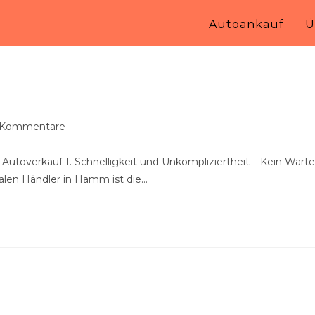
Autoankauf
Ü
ags-
 Kommentare
entare:
Autoverkauf 1. Schnelligkeit und Unkompliziertheit – Kein Wart
kalen Händler in Hamm ist die…