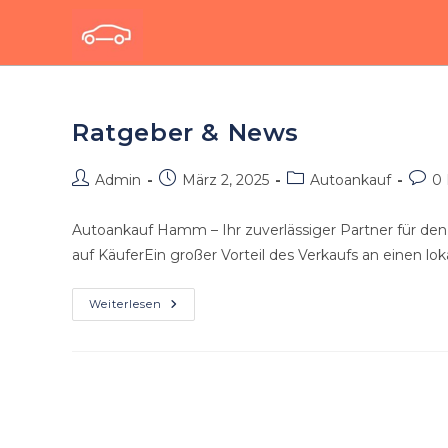
Zum
Inhalt
springen
Ratgeber & News
Beitrags-
Beitrag
Beitrags-
Beitr
Admin
März 2, 2025
Autoankauf
0
Autor:
veröffentlicht:
Kategorie:
Komm
Autoankauf Hamm – Ihr zuverlässiger Partner für den 
auf KäuferEin großer Vorteil des Verkaufs an einen lo
Ratgeber
Weiterlesen
&
News