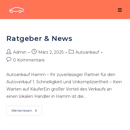
Zum
Inhalt
springen
Ratgeber & News
Beitrags-
Beitrag
Beitrags-
Admin
März 2, 2025
Autoankauf
Autor:
veröffentlicht:
Kategorie:
Beitrags-
0 Kommentare
Kommentare:
Autoankauf Hamm – Ihr zuverlässiger Partner für den
Autoverkauf 1. Schnelligkeit und Unkompliziertheit – Kein
Warten auf KäuferEin großer Vorteil des Verkaufs an
einen lokalen Händler in Hamm ist die…
Ratgeber
Weiterlesen
&
News